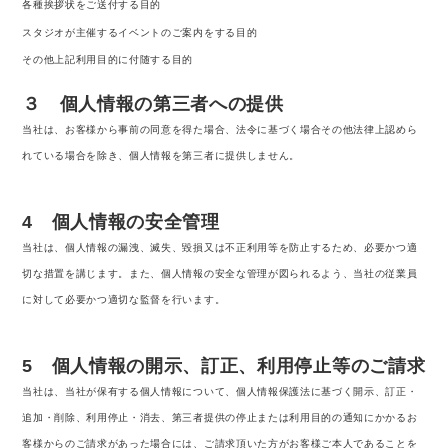
各種挨拶状をご送付する目的
スタジオが主催するイベントのご案内をする目的
その他上記利用目的に付随する目的
３ 個人情報の第三者への提供
当社は、お客様から事前の同意を得た場合、法令に基づく場合その他法律上認めら
れている場合を除き、個人情報を第三者に提供しません。
4 個人情報の安全管理
当社は、個人情報の漏洩、滅失、毀損又は不正利用等を防止するため、必要かつ適
切な措置を講じます。また、個人情報の安全な管理が図られるよう、当社の従業員
に対して必要かつ適切な監督を行います。
5 個人情報の開示、訂正、利用停止等のご請求
当社は、当社が保有する個人情報について、個人情報保護法に基づく開示、訂正・
追加・削除、利用停止・消去、第三者提供の停止または利用目的の通知にかかるお
客様からのご請求があった場合には、ご請求頂いた方がお客様ご本人であることを